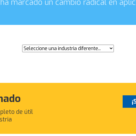
S ha marcado un cambio radical en apli
mado
¡
pleto de útil
stria